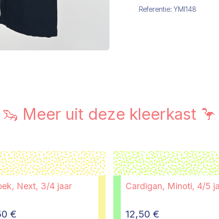
Referentie:
YMI148
🦦 Meer uit deze kleerkast 🦩
ek, Next, 3/4 jaar
Cardigan, Minoti, 4/5 j
50
€
12,50
€