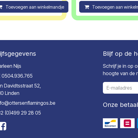
ompare
Toevoegen aan winkelmandje
Compare
Toevoegen aan winkel
ijfsgegevens
Blijf op de 
rleen Nijs
Schrijf je in op
hoogte van de ni
 0504.936.765
n Davidtsstraat 52,
10 Linden
nfo@ottersenflamingos.be
Onze betaa
2 (0)499 29 28 05