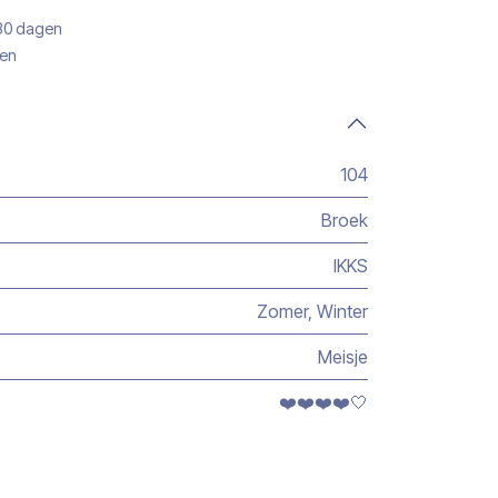
 30 dagen
gen
104
Broek
IKKS
Zomer
,
Winter
Meisje
❤️❤️❤️❤️🤍