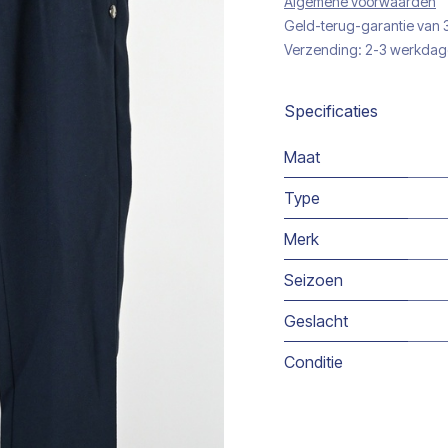
Algemene voorwaarden
Geld-terug-garantie van
Verzending: 2-3 werkda
Specificaties
Maat
Type
Merk
Seizoen
Geslacht
Conditie