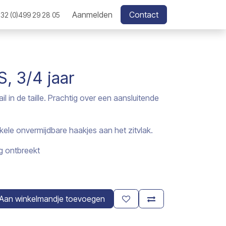
Aanmelden
Contact
32 (0)499 29 28 05
, 3/4 jaar
l in de taille. Prachtig over een aansluitende
nkele onvermijdbare haakjes aan het zitvlak.
g ontbreekt
Aan winkelmandje toevoegen