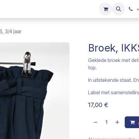
s
Onze merken
Kinderkleding verkopen
+
S, 3/4 jaar
Broek, IKKS
Geklede broek met detai
top.
In uitstekende staat. E
Label met samenstellin
17,00
€