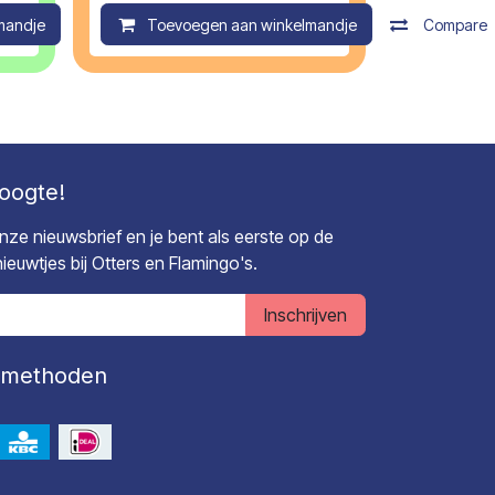
mandje
Compare
Toevoegen aan winkelmandje
Compare
hoogte!
 onze nieuwsbrief en je bent als eerste op de
euwtjes bij Otters en Flamingo's.
Inschrijven
lmethoden