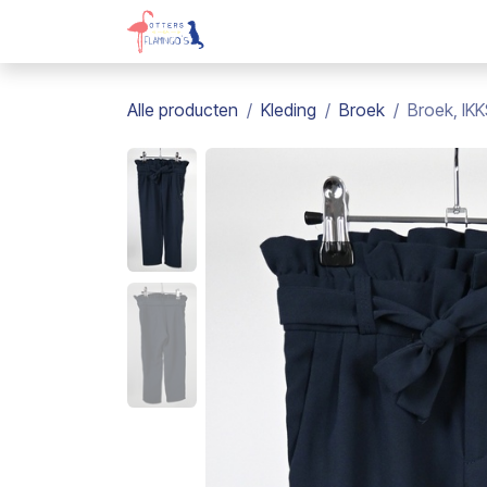
Overslaan naar inhoud
Webshop
Kadobon
Over on
Alle producten
Kleding
Broek
Broek, IKK