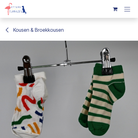
Overslaan naar inhoud
Kousen & Broekkousen