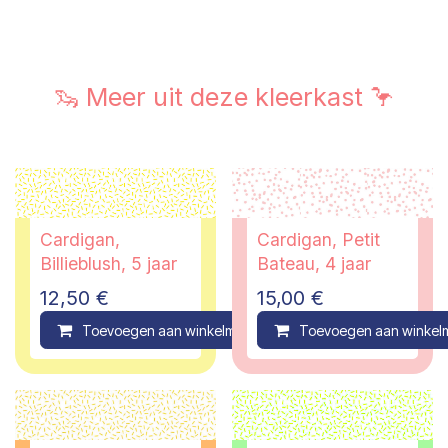
🦦 Meer uit deze kleerkast 🦩
Cardigan,
Cardigan, Petit
Billieblush, 5 jaar
Bateau, 4 jaar
12,50
€
15,00
€
Toevoegen aan winkelmandje
Toevoegen aan winkel
Compare