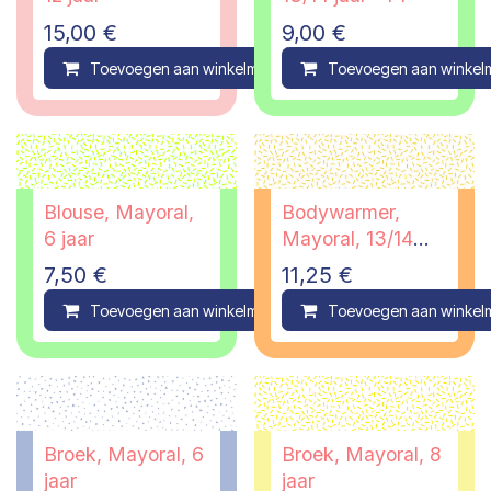
15,00
€
9,00
€
Toevoegen aan winkelmandje
Toevoegen aan winkel
Compare
Blouse, Mayoral,
Bodywarmer,
6 jaar
Mayoral, 13/14
jaar
7,50
€
11,25
€
Toevoegen aan winkelmandje
Toevoegen aan winkel
Compare
Broek, Mayoral, 6
Broek, Mayoral, 8
jaar
jaar