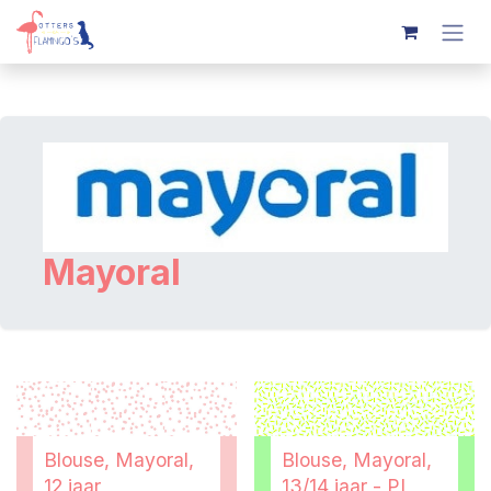
Overslaan naar inhoud
Mayoral
Blouse, Mayoral,
Blouse, Mayoral,
12 jaar
13/14 jaar - PI