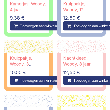
Kamerjas, Woody,
Kruippakje,
4 jaar
Woody, 12
maanden
9,38
€
12,50
€
Toevoegen aan winkelmandje
Toevoegen aan winkel
Compare
Kruippakje,
Nachtkleed,
Woody, 3
Woody, 8 jaar
maanden
10,00
€
12,50
€
Toevoegen aan winkelmandje
Toevoegen aan winkel
Compare