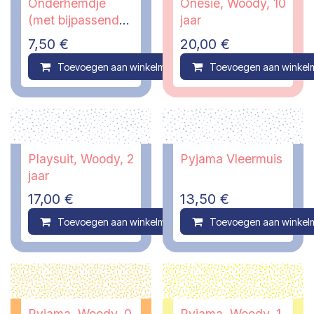
Onderhemdje
Onesie, Woody, 10
(met bijpassende
jaar
slip), Woody, 8
7,50
€
20,00
€
jaar
Toevoegen aan winkelmandje
Toevoegen aan winkel
Compare
Playsuit, Woody, 2
Pyjama Vleermuis
jaar
17,00
€
13,50
€
Toevoegen aan winkelmandje
Toevoegen aan winkel
Compare
Pyjama, Woody, 0
Pyjama, Woody, 1