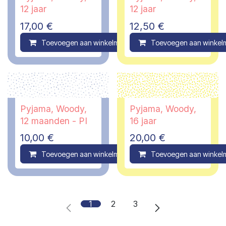
12 jaar
12 jaar
17,00
€
12,50
€
Toevoegen aan winkelmandje
Toevoegen aan winkel
Compare
Pyjama, Woody,
Pyjama, Woody,
12 maanden - PI
16 jaar
10,00
€
20,00
€
Toevoegen aan winkelmandje
Toevoegen aan winkel
Compare
1
2
3