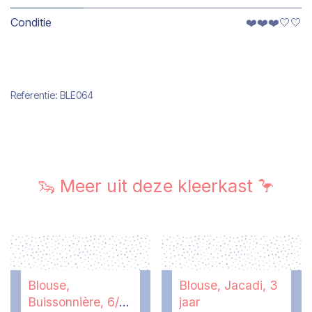
Conditie
❤️❤️❤️🤍🤍
Referentie:
BLE064
🦦 Meer uit deze kleerkast 🦩
Blouse,
Blouse, Jacadi, 3
Buissonnière, 6/7
jaar