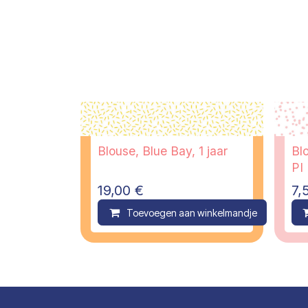
Blouse, Blue Bay, 1 jaar
Blo
PI
19,00
€
7,
Toevoegen aan winkelmandje
C