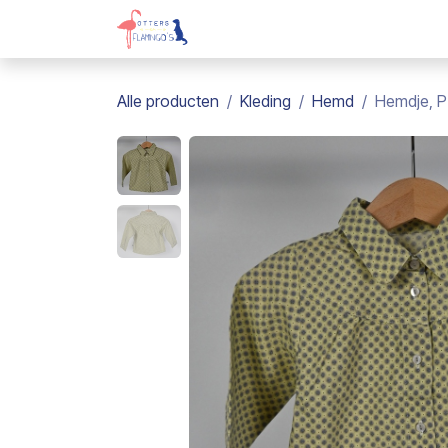
Overslaan naar inhoud
Webshop
Kadobon
Over on
Alle producten
Kleding
Hemd
Hemdje, P'