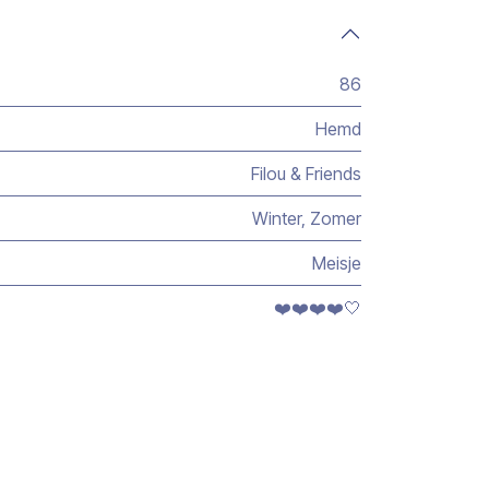
86
Hemd
Filou & Friends
Winter
,
Zomer
Meisje
❤️❤️❤️❤️🤍