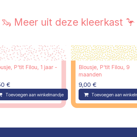
🦦 Meer uit deze kleerkast 🦩
usje, P'tit Filou, 1 jaar -
Blousje, P'tit Filou, 9
maanden
50
€
9,00
€
ompare
Toevoegen aan winkelmandje
Compare
Toevoegen aan winkel