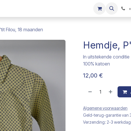
s
Onze merken
Kinderkleding verkopen
+
tit Filou, 18 maanden
Hemdje, P'
In uitstekende conditie
100% katoen
12,00
€
Algemene voorwaarden
Geld-terug-garantie van
Verzending: 2-3 werkda