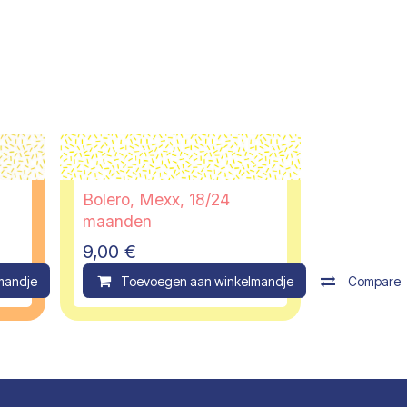
Bolero, Mexx, 18/24
maanden
9,00
€
mandje
Compare
Toevoegen aan winkelmandje
Compare