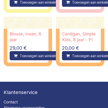
Toevoegen aan winkelmandje
Toevoegen aan winkel
Compare
Blouse, maan, 6
Cardigan, Simple
jaar
Kids, 8 jaar - PI
29,00
€
20,00
€
Toevoegen aan winkelmandje
Toevoegen aan winkel
Compare
Klantenservice
Contact
Algemene voorwaarden