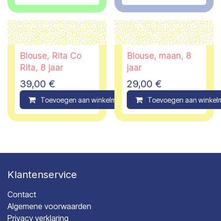
Blouse, Rita Co
Blouse, maan, 8
Rita, 8 jaar
jaar
39,00
€
29,00
€
Toevoegen aan winkelmandje
Toevoegen aan winkel
Compare
Klantenservice
Contact
Algemene voorwaarden
Privacy verklaring