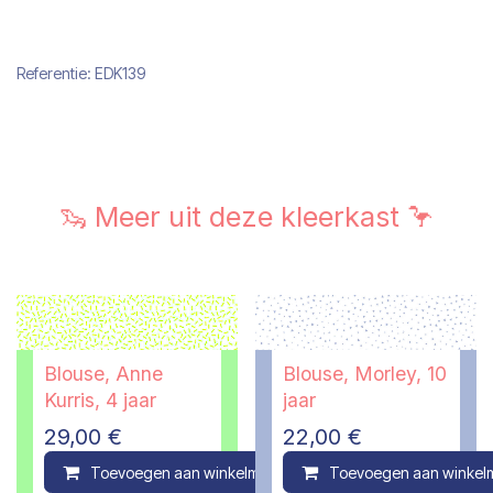
Referentie:
EDK139
🦦 Meer uit deze kleerkast 🦩
Blouse, Anne
Blouse, Morley, 10
Kurris, 4 jaar
jaar
29,00
€
22,00
€
Toevoegen aan winkelmandje
Toevoegen aan winkel
Compare