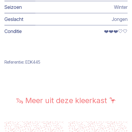
Seizoen
Winter
Geslacht
Jongen
Conditie
❤️❤️❤️🤍🤍
Referentie:
EDK445
🦦 Meer uit deze kleerkast 🦩