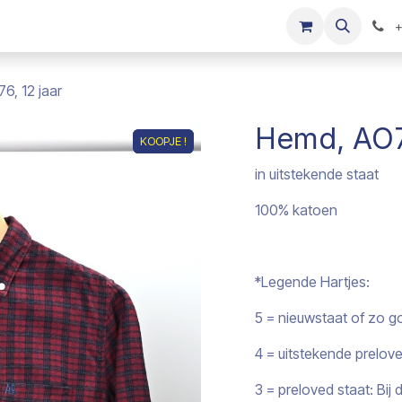
s
Onze merken
Kinderkleding verkopen
+
6, 12 jaar
Hemd, AO76
KOOPJE !
KOOPJE !
in uitstekende staat
100% katoen
*Legende Hartjes:
5 = nieuwstaat of zo g
4 = uitstekende prelov
3 = preloved staat: Bi