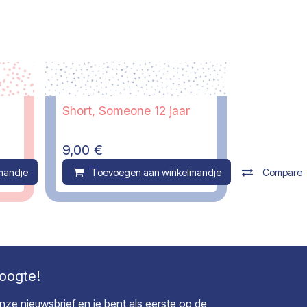
Short, Someone 12 jaar
9,00
€
mandje
Compare
Toevoegen aan winkelmandje
Compare
hoogte!
 onze nieuwsbrief en je bent als eerste op de