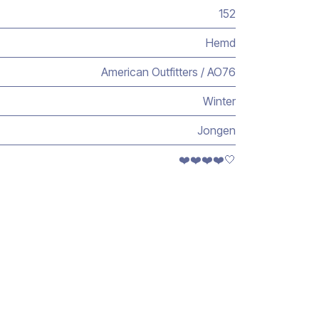
152
Hemd
American Outfitters / AO76
Winter
Jongen
❤️❤️❤️❤️🤍