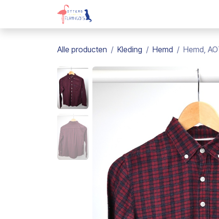
Overslaan naar inhoud
Webshop
Kadobon
Over on
Alle producten
Kleding
Hemd
Hemd, AO7