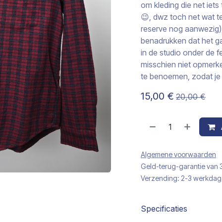
om kleding die net iet
😉, dwz toch net wat te
reserve nog aanwezig),…
benadrukken dat het g
in de studio onder de f
misschien niet opmerke
te benoemen, zodat je 
15,00
€
20,00
€
Algemene voorwaarden
Geld-terug-garantie van
Verzending: 2-3 werkda
Specificaties