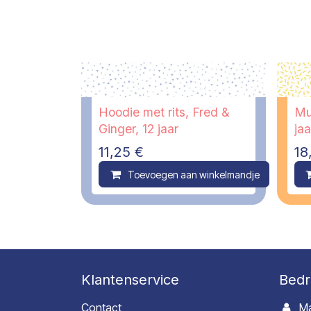
Hoodie met rits, Fred &
Mu
Ginger, 12 jaar
jaa
11,25
€
18
Toevoegen aan winkelmandje
C
Klantenservice
Bedr
Contact
Ma