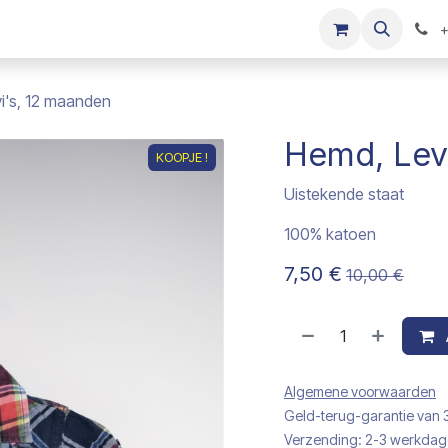
s
Onze merken
Kinderkleding verkopen
+
i's, 12 maanden
Hemd, Lev
KOOPJE !
Uistekende staat
100% katoen
7,50
€
10,00
€
Algemene voorwaarden
Geld-terug-garantie van
Verzending: 2-3 werkda