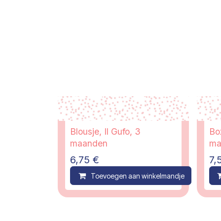
Blousje, Il Gufo, 3
Bo
maanden
ma
6,75
€
7,
Toevoegen aan winkelmandje
C