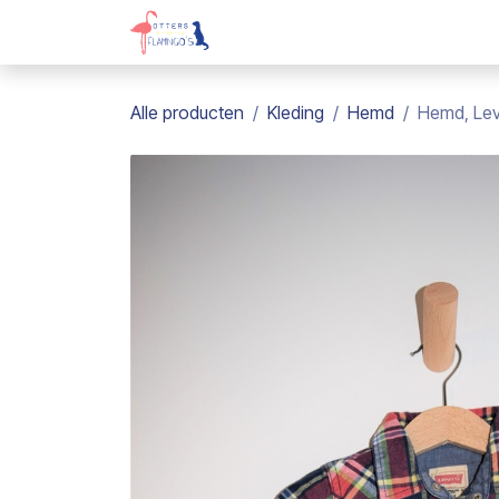
Overslaan naar inhoud
Webshop
Kadobon
Over on
Alle producten
Kleding
Hemd
Hemd, Lev