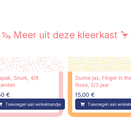
🦦 Meer uit deze kleerkast 🦩
xpak, Snurk, 4/8
Dunne jas, Finger in th
anden
Nose, 2/3 jaar
50
€
15,00
€
ompare
Toevoegen aan winkelmandje
Compare
Toevoegen aan winkel