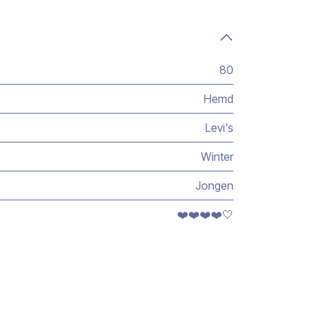
80
Hemd
Levi's
Winter
Jongen
❤️❤️❤️❤️🤍