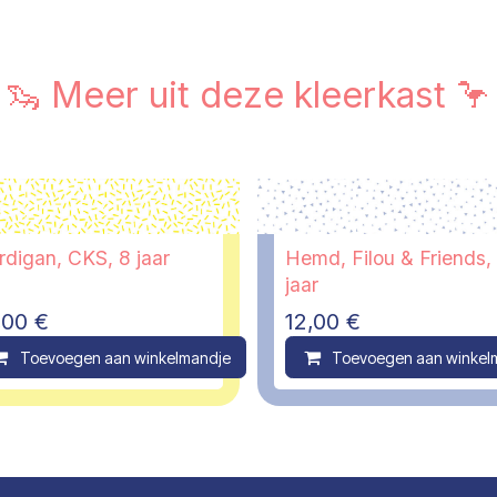
🦦 Meer uit deze kleerkast 🦩
rdigan, CKS, 8 jaar
Hemd, Filou & Friends,
jaar
,00
€
12,00
€
ompare
Toevoegen aan winkelmandje
Compare
Toevoegen aan winkel