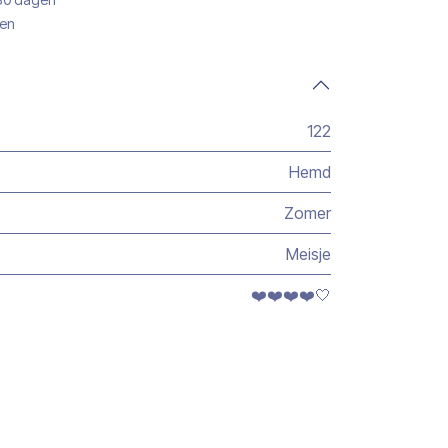
gen
122
Hemd
Zomer
Meisje
❤️❤️❤️❤️🤍