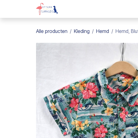
Overslaan naar inhoud
Webshop
Kadobon
Over on
Alle producten
Kleding
Hemd
Hemd, Blut