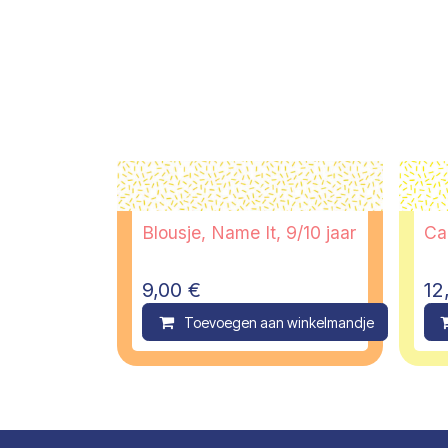
Blousje, Name It, 9/10 jaar
Ca
9,00
€
12
Toevoegen aan winkelmandje
C