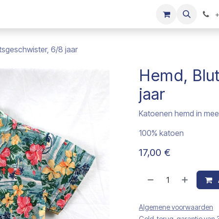
s
Onze merken
Kinderkleding verkopen
+
sgeschwister, 6/8 jaar
Hemd, Blut
jaar
Katoenen hemd in meer
100% katoen
17,00
€
Algemene voorwaarden
Geld-terug-garantie van