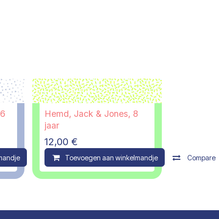
 6
Hemd, Jack & Jones, 8
jaar
12,00
€
mandje
Compare
Toevoegen aan winkelmandje
Compare