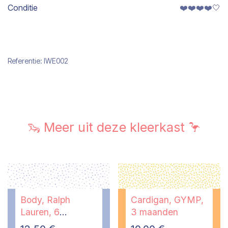
Conditie
❤️❤️❤️❤️🤍
Referentie:
IWE002
🦦 Meer uit deze kleerkast 🦩
Body, Ralph
Cardigan, GYMP,
Lauren, 6
3 maanden
maanden