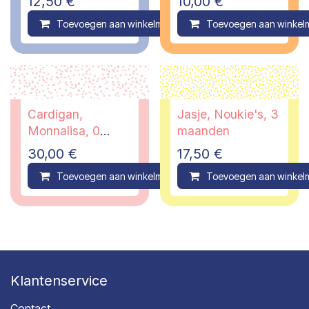
12,50
€
10,00
€
Toevoegen aan winkelmandje
Toevoegen aan winkel
Compare
Cardigan,
Jasje, Noukie's, 3
Monnalisa, 0
maanden
maand
30,00
€
17,50
€
Toevoegen aan winkelmandje
Toevoegen aan winkel
Compare
Klantenservice
Contact