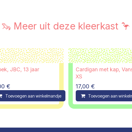
🦦 Meer uit deze kleerkast 🦩
oek, JBC, 13 jaar
Cardigan met kap, Van
XS
00
€
17,00
€
ompare
Toevoegen aan winkelmandje
Compare
Toevoegen aan winkel