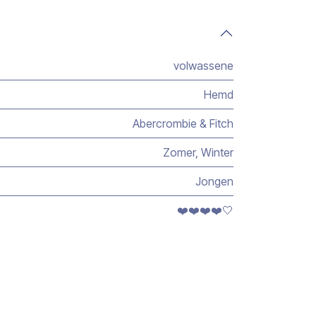
volwassene
Hemd
Abercrombie & Fitch
Zomer
,
Winter
Jongen
❤️❤️❤️❤️🤍