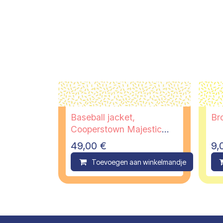
Baseball jacket,
Br
Cooperstown Majestic
Atletic, XS - PI
49,00
€
9,
Toevoegen aan winkelmandje
C