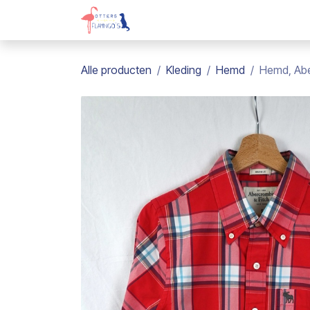
Overslaan naar inhoud
Webshop
Kadobon
Over on
Alle producten
Kleding
Hemd
Hemd, Abe