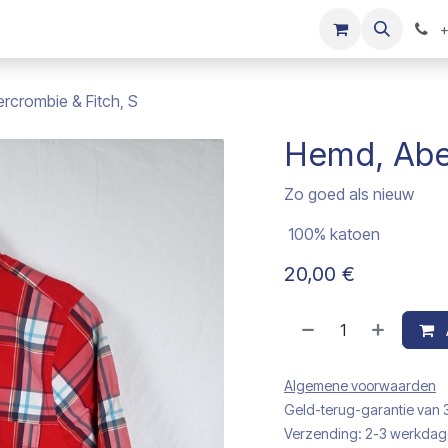
s
Onze merken
Kinderkleding verkopen
+
rcrombie & Fitch, S
Hemd, Aber
Zo goed als nieuw
100% katoen
20,00
€
Algemene voorwaarden
Geld-terug-garantie van
Verzending: 2-3 werkda