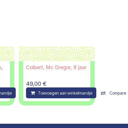
s,
Colbert, Mc Gregor, 8 jaar
49,00
€
mandje
Compare
Toevoegen aan winkelmandje
Compare