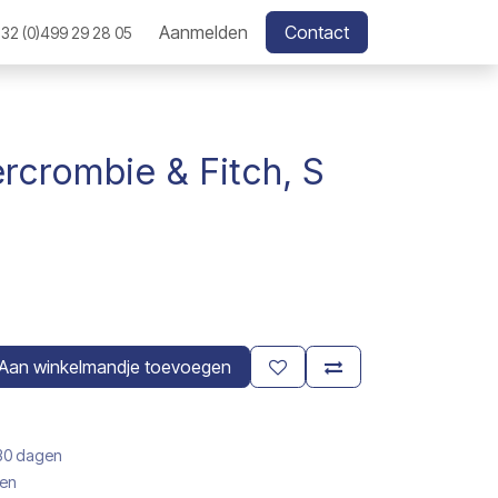
Aanmelden
Contact
32 (0)499 29 28 05
crombie & Fitch, S
Aan winkelmandje toevoegen
 30 dagen
gen