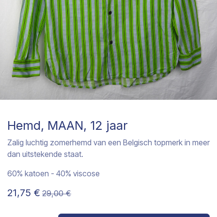
Hemd, MAAN, 12 jaar
Zalig luchtig zomerhemd van een Belgisch topmerk in meer
dan uitstekende staat.
60% katoen - 40% viscose
21,75
€
29,00
€