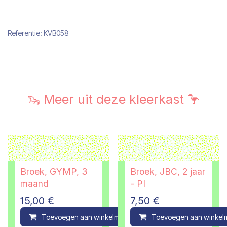
Referentie:
KVB058
🦦 Meer uit deze kleerkast 🦩
Broek, GYMP, 3
Broek, JBC, 2 jaar
maand
- PI
15,00
€
7,50
€
Toevoegen aan winkelmandje
Toevoegen aan winkel
Compare