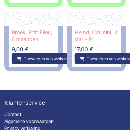
Broek, P'tit Filou,
Hemd, Catimini, 3
6 maanden
jaar - PI
9,00
€
17,00
€
Toevoegen aan winkelmandje
Toevoegen aan winkel
Compare
Klantenservice
Contact
Algemene voorwaarden
Privacy verklaring