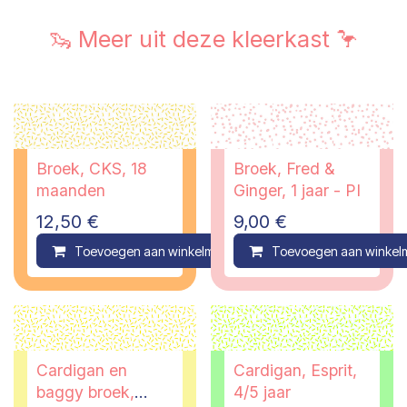
🦦 Meer uit deze kleerkast 🦩
Broek, CKS, 18
Broek, Fred &
maanden
Ginger, 1 jaar - PI
12,50
€
9,00
€
Toevoegen aan winkelmandje
Toevoegen aan winkel
Compare
Cardigan en
Cardigan, Esprit,
baggy broek,
4/5 jaar