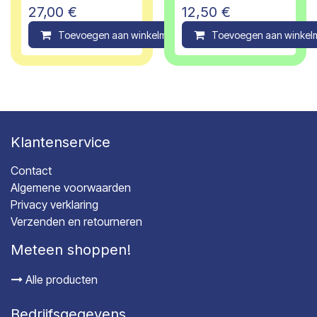
Duns Sweden, 2
27,00
€
12,50
€
jaar -PI
Toevoegen aan winkelmandje
Toevoegen aan winkel
Compare
Klantenservice
Contact
Algemene voorwaarden
Privacy verklaring
Verzenden en retourneren
Meteen shoppen!
Alle producten
Bedrijfsgegevens