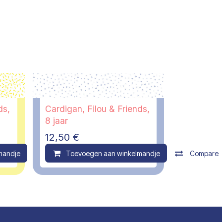
ds,
Cardigan, Filou & Friends,
8 jaar
12,50
€
mandje
Compare
Toevoegen aan winkelmandje
Compare