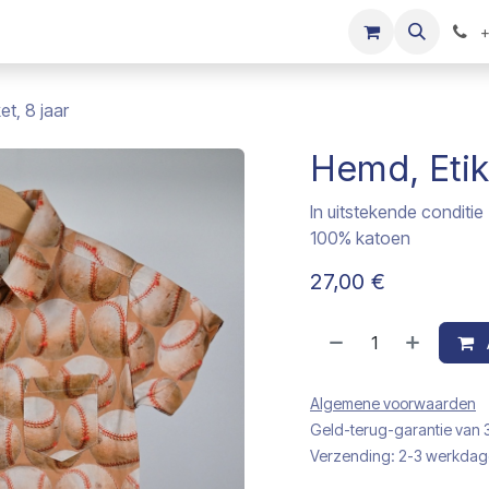
s
Onze merken
Kinderkleding verkopen
+
et, 8 jaar
Hemd, Etike
In uitstekende conditie
100% katoen
27,00
€
Algemene voorwaarden
Geld-terug-garantie van
Verzending: 2-3 werkda