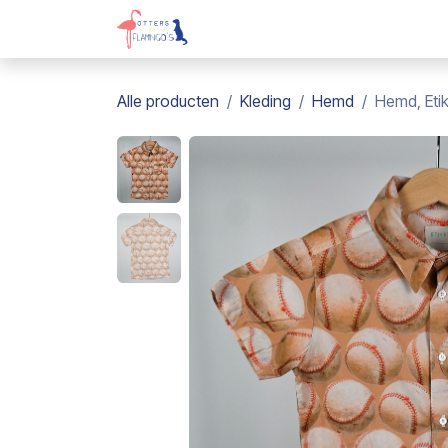
Overslaan naar inhoud
Webshop
Kadobon
Over on
Alle producten
Kleding
Hemd
Hemd, Etik