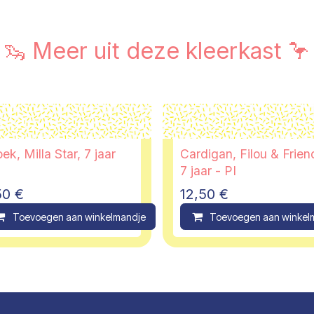
🦦 Meer uit deze kleerkast 🦩
ek, Milla Star, 7 jaar
Cardigan, Filou & Frien
7 jaar - PI
50
€
12,50
€
ompare
Toevoegen aan winkelmandje
Compare
Toevoegen aan winkel