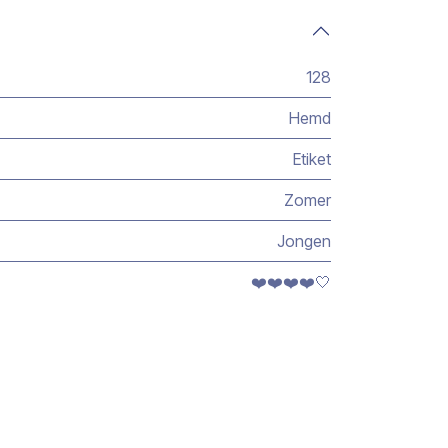
128
Hemd
Etiket
Zomer
Jongen
❤️❤️❤️❤️🤍