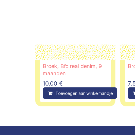
Broek, Bfc real denim, 9
Bro
maanden
10,00
€
7,
Toevoegen aan winkelmandje
C