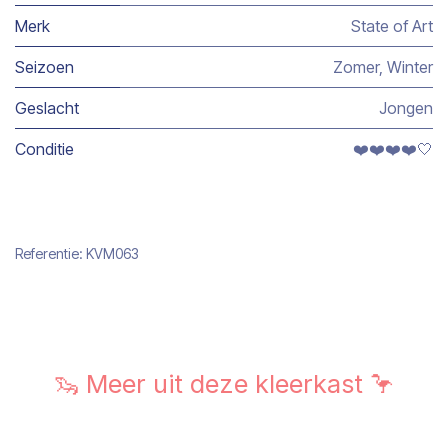
Merk
State of Art
Seizoen
Zomer
,
Winter
Geslacht
Jongen
Conditie
❤️❤️❤️❤️🤍
Referentie:
KVM063
🦦 Meer uit deze kleerkast 🦩