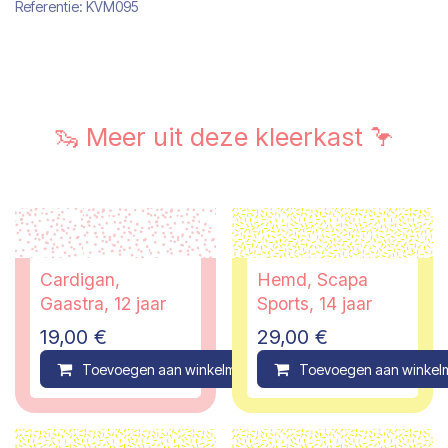
Referentie:
KVM095
🦦 Meer uit deze kleerkast 🦩
Cardigan,
Hemd, Scapa
Gaastra, 12 jaar
Sports, 14 jaar
19,00
€
29,00
€
Toevoegen aan winkelmandje
Toevoegen aan winkel
Compare