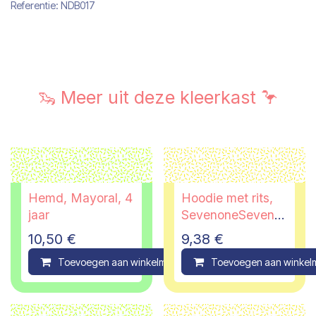
Referentie:
NDB017
🦦 Meer uit deze kleerkast 🦩
Hemd, Mayoral, 4
Hoodie met rits,
jaar
SevenoneSeven,
2 jaar
10,50
€
9,38
€
Toevoegen aan winkelmandje
Toevoegen aan winkel
Compare