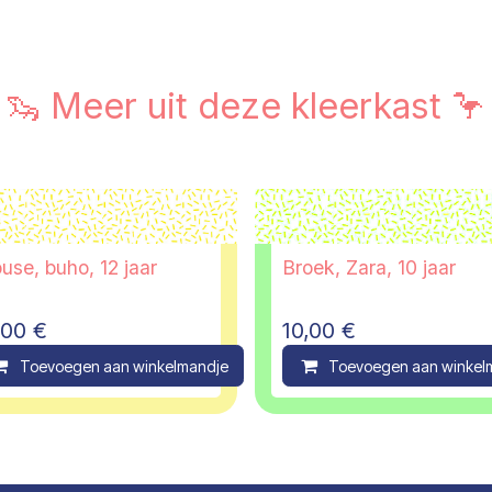
🦦 Meer uit deze kleerkast 🦩
use, buho, 12 jaar
Broek, Zara, 10 jaar
,00
€
10,00
€
ompare
Toevoegen aan winkelmandje
Compare
Toevoegen aan winkel