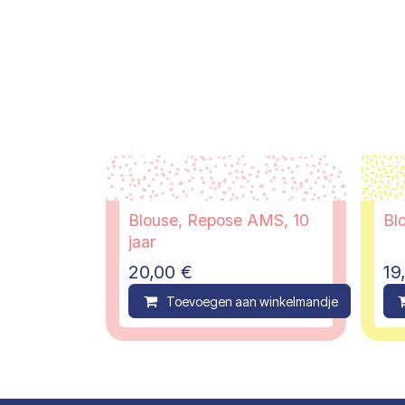
Blouse, Repose AMS, 10
Blo
jaar
20,00
€
19
Toevoegen aan winkelmandje
C