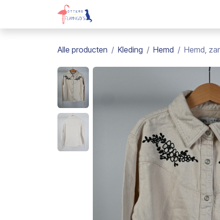
Overslaan naar inhoud
Webshop
Kadobon
Over on
Alle producten
Kleding
Hemd
Hemd, zara