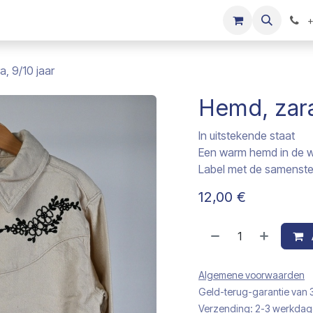
s
Onze merken
Kinderkleding verkopen
+
, 9/10 jaar
Hemd, zara
In uitstekende staat
Een warm hemd in de wi
Label met de samenstel
12,00
€
Algemene voorwaarden
Geld-terug-garantie van
Verzending: 2-3 werkda