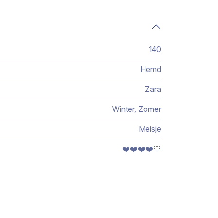
140
Hemd
Zara
Winter
,
Zomer
Meisje
❤️❤️❤️❤️🤍