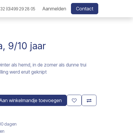
Aanmelden
Contact
32 (0)499 29 28 05
, 9/10 jaar
nter als hemd, in de zomer als dunne trui
ling werd eruit geknipt
Aan winkelmandje toevoegen
 30 dagen
gen