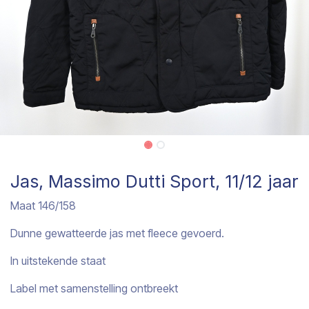
Jas, Massimo Dutti Sport, 11/12 jaar
Maat 146/158
Dunne gewatteerde jas met fleece gevoerd.
In uitstekende staat
Label met samenstelling ontbreekt