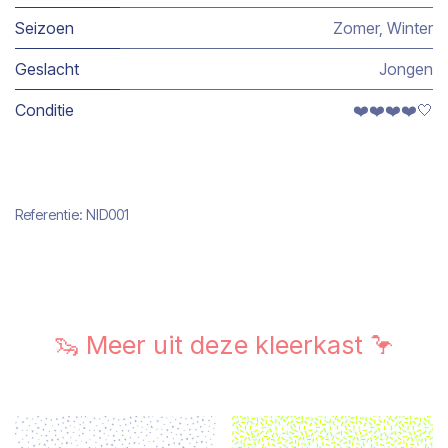
Seizoen
Zomer
,
Winter
Geslacht
Jongen
Conditie
❤️❤️❤️❤️🤍
Referentie:
NID001
🦦 Meer uit deze kleerkast 🦩