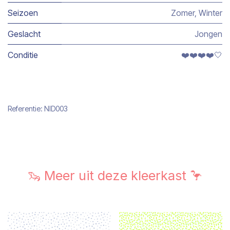
Seizoen
Zomer
,
Winter
Geslacht
Jongen
Conditie
❤️❤️❤️❤️🤍
Referentie:
NID003
🦦 Meer uit deze kleerkast 🦩