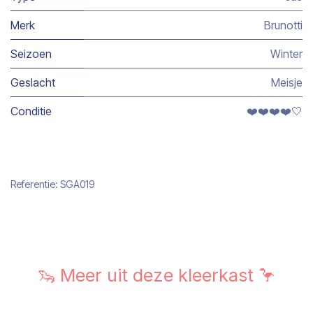
Merk
Brunotti
Seizoen
Winter
Geslacht
Meisje
Conditie
❤️❤️❤️❤️🤍
Referentie:
SGA019
🦦 Meer uit deze kleerkast 🦩