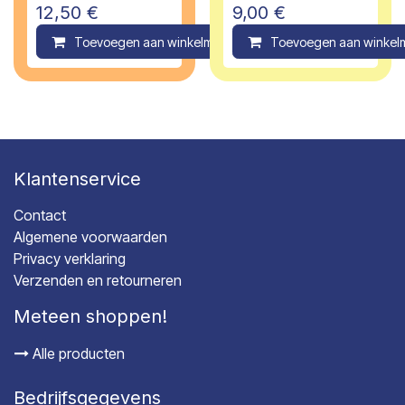
PI
12,50
€
9,00
€
Toevoegen aan winkelmandje
Toevoegen aan winkel
Compare
Klantenservice
Contact
Algemene voorwaarden
Privacy verklaring
Verzenden en retourneren
Meteen shoppen!
Alle producten
Bedrijfsgegevens