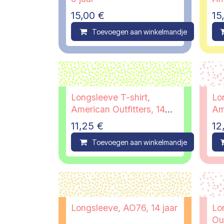
jaa
15,00
€
15
Toevoegen aan winkelmandje
C
Longsleeve T-shirt,
Lo
American Outfitters, 14
Am
jaar
jaa
11,25
€
12
Toevoegen aan winkelmandje
C
Longsleeve, AO76, 14 jaar
Lo
Out