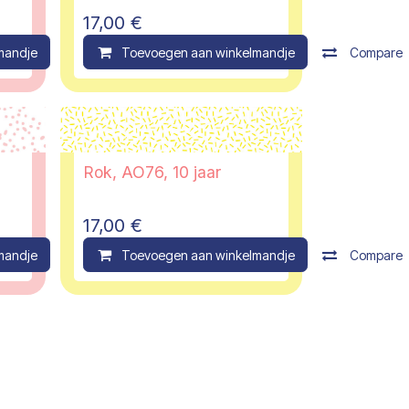
17,00
€
mandje
Compare
Toevoegen aan winkelmandje
Compare
Rok, AO76, 10 jaar
17,00
€
mandje
Compare
Toevoegen aan winkelmandje
Compare