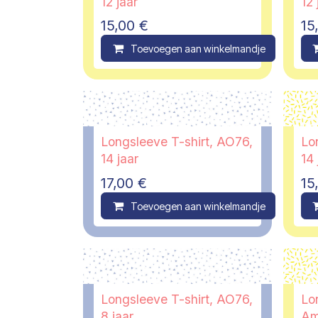
12 jaar
12 
15,00
€
15
Toevoegen aan winkelmandje
C
Longsleeve T-shirt, AO76,
Lo
14 jaar
14 
17,00
€
15
Toevoegen aan winkelmandje
C
Longsleeve T-shirt, AO76,
Lo
8 jaar
Am