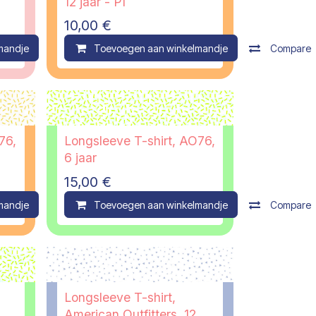
12 jaar - PI
10,00
€
mandje
Compare
Toevoegen aan winkelmandje
Compare
76,
Longsleeve T-shirt, AO76,
6 jaar
15,00
€
mandje
Compare
Toevoegen aan winkelmandje
Compare
Longsleeve T-shirt,
American Outfitters, 12