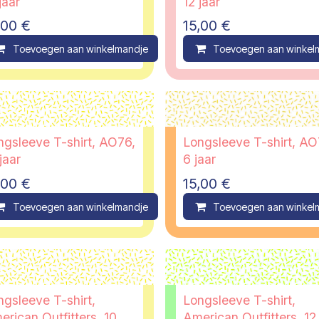
jaar
12 jaar
,00
€
15,00
€
ompare
Toevoegen aan winkelmandje
Compare
Toevoegen aan winkel
ngsleeve T-shirt, AO76,
Longsleeve T-shirt, AO
jaar
6 jaar
,00
€
15,00
€
ompare
Toevoegen aan winkelmandje
Compare
Toevoegen aan winkel
ngsleeve T-shirt,
Longsleeve T-shirt,
erican Outfitters, 10
American Outfitters, 12