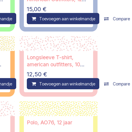
jaar
15,00
€
mandje
Compare
Toevoegen aan winkelmandje
Compare
Longsleeve T-shirt,
american outfitters, 10
jaar
12,50
€
mandje
Compare
Toevoegen aan winkelmandje
Compare
Polo, AO76, 12 jaar