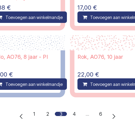
38
€
17,00
€
ompare
Toevoegen aan winkelmandje
Compare
Toevoegen aan winkel
o, AO76, 8 jaar - PI
Rok, AO76, 10 jaar
,00
€
22,00
€
ompare
Toevoegen aan winkelmandje
Compare
Toevoegen aan winkel
1
2
3
4
…
6