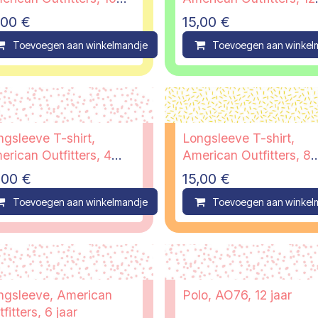
r
jaar
,00
€
15,00
€
ompare
Toevoegen aan winkelmandje
Compare
Toevoegen aan winkel
ngsleeve T-shirt,
Longsleeve T-shirt,
erican Outfitters, 4
American Outfitters, 8
r
jaar
,00
€
15,00
€
ompare
Toevoegen aan winkelmandje
Compare
Toevoegen aan winkel
ngsleeve, American
Polo, AO76, 12 jaar
fitters, 6 jaar