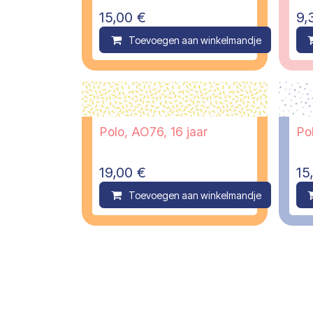
15,00
€
9,
Toevoegen aan winkelmandje
C
Polo, AO76, 16 jaar
Pol
19,00
€
15
Toevoegen aan winkelmandje
C