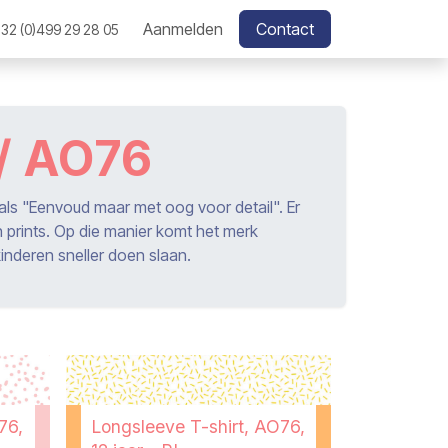
Aanmelden
Contact
32 (0)499 29 28 05
 / AO76
als "Eenvoud maar met oog voor detail". Er
n prints. Op die manier komt het merk
inderen sneller doen slaan.
76,
Longsleeve T-shirt, AO76,