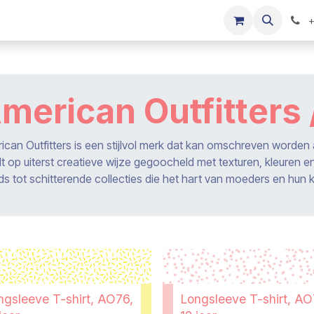
s
Onze merken
Kinderkleding verkopen
+
merican Outfitters
ican Outfitters is een stijlvol merk dat kan omschreven worden 
t op uiterst creatieve wijze gegoocheld met texturen, kleuren e
ds tot schitterende collecties die het hart van moeders en hun k
ngsleeve T-shirt, AO76,
Longsleeve T-shirt, AO