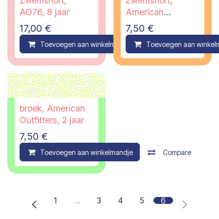
Zwemshort,
Zwemshort,
AO76, 8 jaar
American
Outfitters, 8 jaar
17,00
€
7,50
€
Toevoegen aan winkelmandje
Toevoegen aan winkel
Compare
broek, American
Outfitters, 2 jaar
7,50
€
Toevoegen aan winkelmandje
Compare
1
…
3
4
5
6