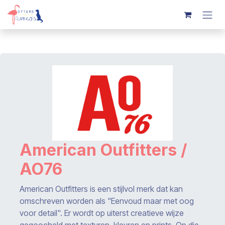
Overslaan naar inhoud
American Outfitters /
AO76
American Outfitters is een stijlvol merk dat kan
omschreven worden als "Eenvoud maar met oog
voor detail". Er wordt op uiterst creatieve wijze
gegoocheld met texturen, kleuren en prints. Op die