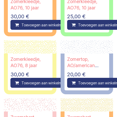
Zomerkleedje,
Zomerkleedje,
AO76, 10 jaar
AO76, 10 jaar
30,00
€
25,00
€
Toevoegen aan winkelmandje
Toevoegen aan winkel
Compare
Zomerkleedje,
Zomertop,
AO76, 8 jaar
AO/american
outfitters, 6 jaar -
30,00
€
20,00
€
PI
Toevoegen aan winkelmandje
Toevoegen aan winkel
Compare