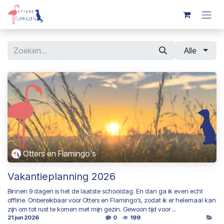
Overslaan naar inhoud
Alle
Otters en Flamingo's
Vakantieplanning 2026
Binnen 9 dagen is het de laatste schooldag. En dan ga ik even echt
offline. Onbereikbaar voor Otters en Flamingo’s, zodat ik er helemaal kan
zijn om tot rust te komen met mijn gezin. Gewoon tijd voor ...
21 jun 2026
0
199