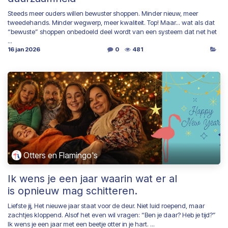
Steeds meer ouders willen bewuster shoppen. Minder nieuw, meer
tweedehands. Minder wegwerp, meer kwaliteit. Top! Maar... wat als dat
“bewuste” shoppen onbedoeld deel wordt van een systeem dat net het
...
16 jan 2026
0
481
Otters en Flamingo's
Ik wens je een jaar waarin wat er al
is opnieuw mag schitteren.
Liefste jij, Het nieuwe jaar staat voor de deur. Niet luid roepend, maar
zachtjes kloppend. Alsof het even wil vragen: “Ben je daar? Heb je tijd?”
Ik wens je een jaar met een beetje otter in je hart. ...